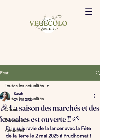
Post
Toutes les actualités
Sarah
Toutes les actualités
24 avr. 2025
🎉 La saison des marchés et des
Offres
festoches est ouverte !! 🌱
Evenements
Et je suis ravie de la lancer avec la 
Fête 
Actualités
de la Terre
 le 
2 mai 2025
 à Prudhomat ! 